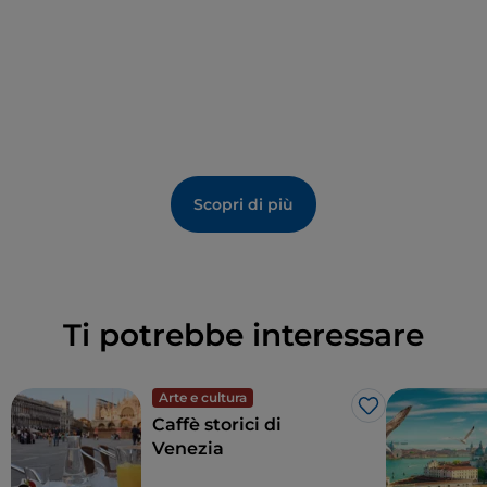
Madonna col Bambino
, forse di scuola toscana del
'400; una tela di Giulio del Moro con il
Martirio di S.
Giustina
, e una
Madonna in trono e quattro santi
,
tavola di scuola belliniana.
Scopri di più
Ti potrebbe interessare
Arte e cultura
Like
Caffè storici di
Venezia