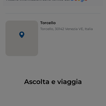
parapetto e i due edifici religiosi menzionati sopra. La
Basilica di S. Maria Assunta
risale al VII secolo ma fu
rifatta nell’XI. La precedono i resti del Battistero e un
nartece ampliato formando una specie di strada
Torcello
coperta. Il campanile, dell’XI secolo, è imponente,
Torcello, 30142 Venezia VE, Italia
con canna a lesene e cella campanaria a quadrifore.
Dentro, pianta basilicale a tre navate, un pavimento
marmoreo e a mosaico e, soprattutto, in
controfacciata, lo splendido e grande mosaico
raffigurante il
Giudizio Universale
. La
chiesa di S.
Fosca
risale al 1100 ma è nata probabilmente su un
martyrium
nel VII secolo. Il corpo di fabbrica è
contornato su cinque lati da un portico ad archi su
capitelli e colonne diversi, che funge da elemento di
Ascolta e viaggia
raccordo tra i complessi volumi della struttura, che
termina nel tamburo cilindrico. L’interno è a croce
greca con bracci corti, e conserva, nell'absidiola
sinistra una pregevole scultura in marmo della