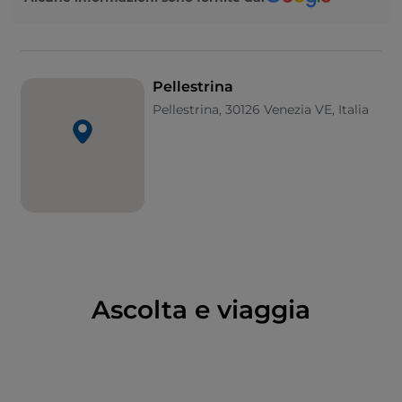
s’infrangono. La spiaggia è intervallata da
caratteristici moli trasversali. Dopo Pellestrina il
litorale si fa sempre più stretto per poi, all’altezza
della
Riserva naturale di Ca’ Roman
, allargarsi
Pellestrina
nuovamente.
Pellestrina, 30126 Venezia VE, Italia
Ascolta e viaggia