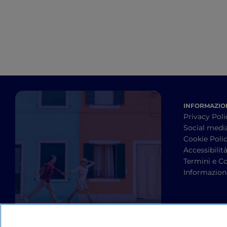
INFORMAZION
Privacy Poli
Social medi
Cookie Poli
Accessibilit
Termini e Co
Informazioni