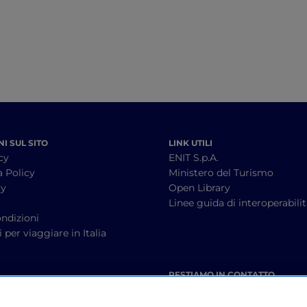
I SUL SITO
LINK UTILI
cy
ENIT S.p.A.
a Policy
Ministero del Turismo
cy
Open Library
à
Linee guida di interoperabili
ndizioni
 per viaggiare in Italia
RESTIAMO IN CONTATTO