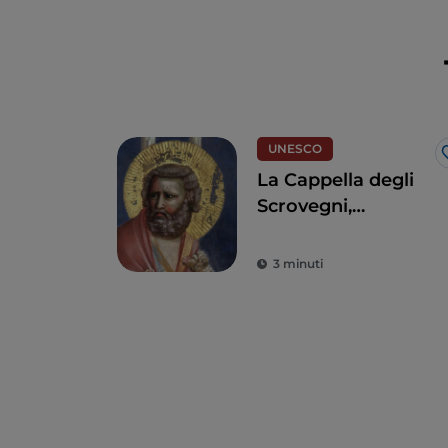
UNESCO
La Cappella degli
Scrovegni,
capolavoro di
Giotto che ha
3 minuti
rivoluzionato l’arte