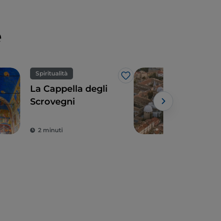
e
Spiritualità
Spir
Like
La Cappella degli
Pado
Scrovegni
pat
2 minuti
3 m