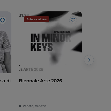
Arte e cultura
Arte e cu
Like
Like
sa di
Biennale Arte 2026
Renato C
Veneto, Venezia
Veneto, Tre