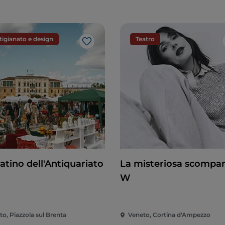
tigianato e design
Teatro
Like
atino dell'Antiquariato
La misteriosa scompar
W
o, Piazzola sul Brenta
Veneto, Cortina d'Ampezzo