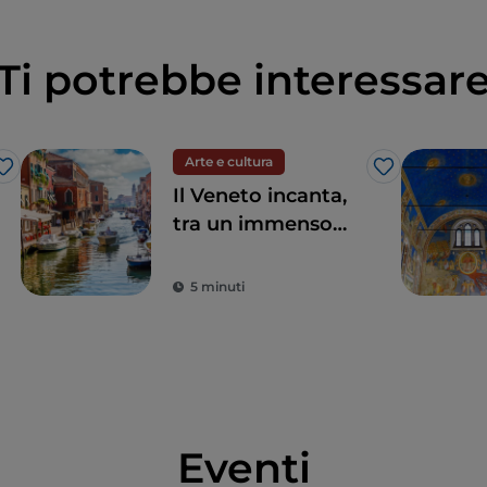
Ti potrebbe interessar
Arte e cultura
Like
Like
Il Veneto incanta,
tra un immenso
patrimonio
artistico e storico e
5 minuti
le sue eleganti città
Eventi