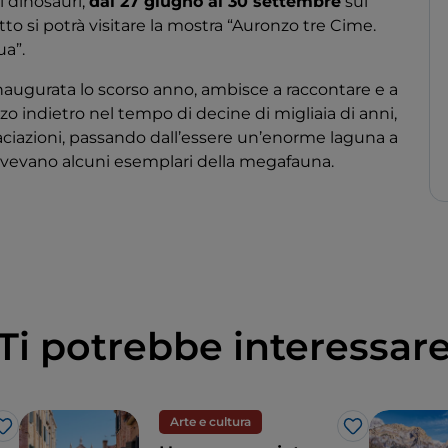
i dinosauri,
dal 27 giugno al 30 settembre
sul
o si potrà visitare la mostra “Auronzo tre Cime.
ua”.
naugurata lo scorso anno, ambisce a raccontare e a
zo indietro nel tempo di decine di migliaia di anni,
laciazioni, passando dall’essere un’enorme laguna a
 vivevano alcuni esemplari della megafauna.
Ti potrebbe interessar
Arte e cultura
Like
Like