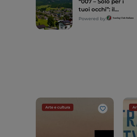
“007 – Solo per i
tuoi occhi”: il
fascino di Cortina
Powered by:
d’Ampezzo con
James Bond
Arte e cultura
Ar
Like