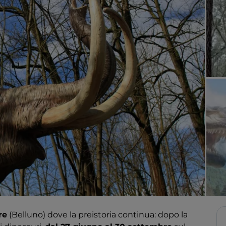
re
(Belluno) dove la preistoria continua: dopo la