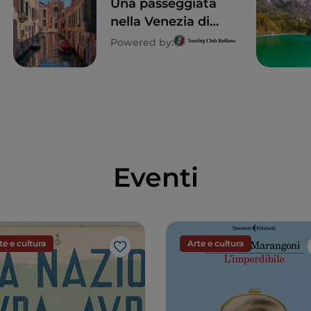
Una passeggiata
nella Venezia di
Tintoretto
Powered by:
Eventi
te e cultura
Arte e cultura
Like