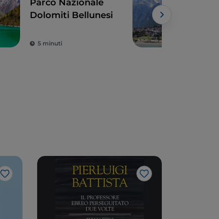
Parco Nazionale
Sull
Dolomiti Bellunesi
Lag
la l
per
5 minuti
2 m
tutt
Musica
Like
Like