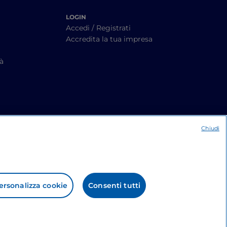
LOGIN
Accedi / Registrati
Accredita la tua impresa
tà
Chiudi
ersonalizza cookie
Consenti tutti