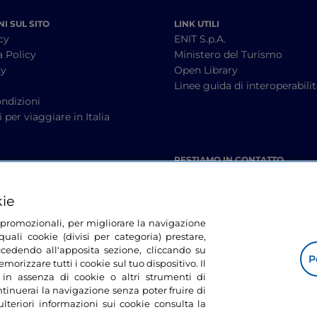
I SUL SITO
LINK UTILI
cy
ENIT S.p.A.
a Policy
Ministero del Turismo
cy
Open Library
à
Linee guida di interoperabili
ndizioni
 per viaggiare in Italia
RESTIAMO IN CONTATTO
kie
tà promozionali, per migliorare la navigazione
uali cookie (divisi per categoria) prestare,
cedendo all'apposita sezione, cliccando su
P
morizzare tutti i cookie sul tuo dispositivo. Il
 in assenza di cookie o altri strumenti di
tinuerai la navigazione senza poter fruire di
ulteriori informazioni sui cookie consulta la