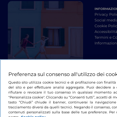
INFORMAZION
Privacy Poli
Social medi
Cookie Poli
Accessibilit
Termini e Co
Informazioni
Preferenza sul consenso all'utilizzo dei coo
Questo sito utilizza cookie tecnici e di profilazione con finali
del sito e per effettuare analisi aggregate. Puoi decidere a q
rifiutare o revocare il tuo consenso in qualsiasi momento ac
"Personalizza cookie". Cliccando su “Consenti tutti”, accetti di me
tasto “Chiudi” chiude il banner, continuerai la navigazione
tracciamento diversi da quelli tecnici. Negando il consenso, con
contenuti personalizzati sulla base delle tue preferenze. Per 