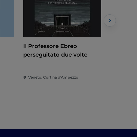
Il Professore Ebreo
CortinAt
perseguitato due volte
Veneto, Cortina d'Ampezzo
Veneto, Co