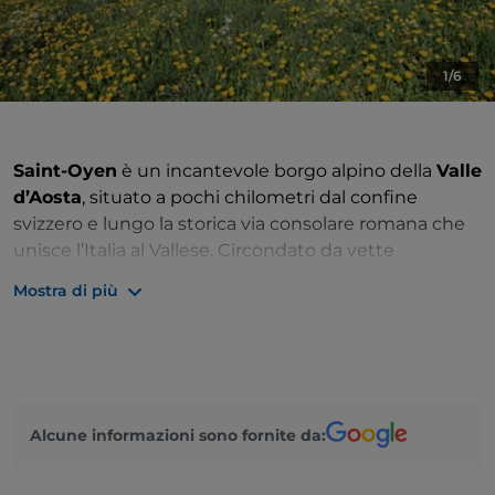
1/6
Saint-Oyen
è un incantevole borgo alpino della
Valle
d’Aosta
, situato a pochi chilometri dal confine
svizzero e lungo la storica via consolare romana che
unisce l’Italia al Vallese. Circondato da vette
imponenti, foreste di larici e distese erbose
Mostra di più
attraversate da sentieri antichissimi, il paese è da
sempre punto di sosta per viandanti, pellegrini e
viaggiatori della
Via Francigena
, in arrivo dal o diretti
verso il Colle del Gran San Bernardo.
La prima menzione storica di Saint-Oyen risale al 1137,
Alcune informazioni sono fornite da:
quando Amedeo III di Savoia donò alla prepositura
del Gran San Bernardo le terre dello Château Verdun,