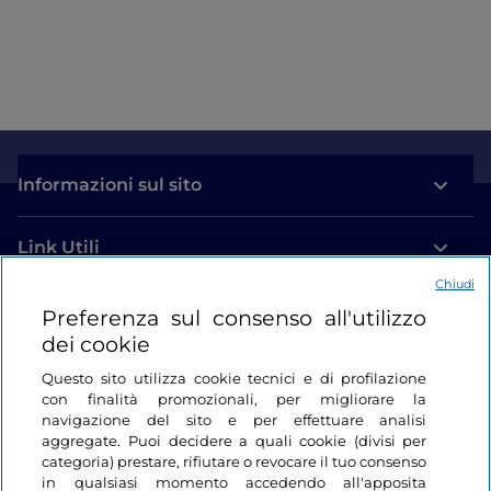
Durante l’anno, il borgo si anima di eventi legati alla
tradizione, come il
Carnevale storico della Coumba
Freida
e le sue
landzette
, bizzarre e inquietanti
maschere che indossano costumi colorati e cappelli
che ricordano le uniformi delle truppe napoleoniche
che nel 1800
passarono il Colle del Gran San
Bernardo
e la
sagra del Jambon alla brace
, tre
Informazioni sul sito
giorni di festa all’inizio di agosto tra gastronomia,
sport e musica.
Link Utili
Chiudi
Login
Preferenza sul consenso all'utilizzo
dei cookie
Restiamo in contatto
Questo sito utilizza cookie tecnici e di profilazione
con finalità promozionali, per migliorare la
navigazione del sito e per effettuare analisi
aggregate. Puoi decidere a quali cookie (divisi per
categoria) prestare, rifiutare o revocare il tuo consenso
in qualsiasi momento accedendo all'apposita