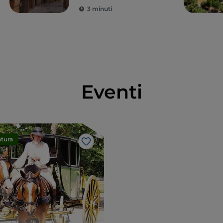
3 minuti
Eventi
tura
Like