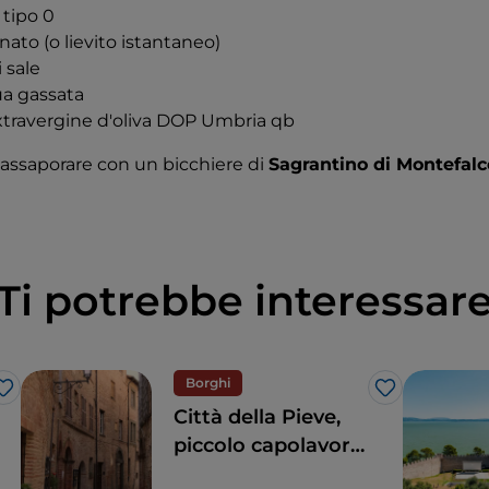
 tipo 0
nato (o lievito istantaneo)
 sale
ua gassata
extravergine d'oliva DOP Umbria qb
 assaporare con un bicchiere di
Sagrantino di Montefal
Ti potrebbe interessar
Borghi
Like
Like
Città della Pieve,
piccolo capolavoro
medievale