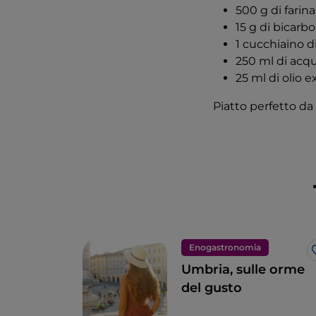
500 g di farina
15 g di bicarbo
1 cucchiaino di
250 ml di acq
25 ml di olio 
Piatto perfetto da
Enogastronomia
Umbria, sulle orme
del gusto