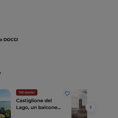
co DOCG!
e
Siti storici
Spir
Like
Castiglione del
La F
Lago, un balcone
Gub
sul Trasimeno