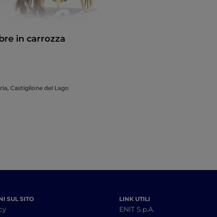
bre in carrozza
ia, Castiglione del Lago
I SUL SITO
LINK UTILI
cy
ENIT S.p.A.