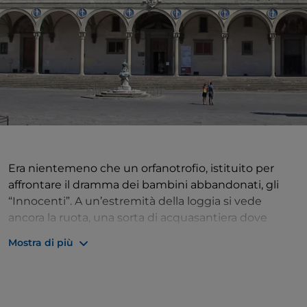
Era nientemeno che un orfanotrofio, istituito per
affrontare il dramma dei bambini abbandonati, gli
“Innocenti”. A un’estremità della loggia si vede
ancora la ruota, una sorta di acquasantiera dove
venivano lasciati i bambini in completo anonimato,
Mostra di più
come trovatelli offerti alla città. Nonostante questa
immagine drammatica, il grande complesso è uno
degli esempi più riusciti di architettura civile
rinascimentale, con il grande complesso di refettori,