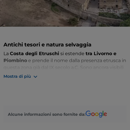
Antichi tesori e natura selvaggia
La
Costa degli Etruschi
si estende
tra Livorno e
Piombino
e prende il nome dalla presenza etrusca in
questa zona già dal IX secolo a.C. Sono ancora visibili
vari insediamenti: scoprite il
Parco Archeologico di
Mostra di più
Baratti e Populonia
dove si trovano le
testimonianze più importanti. Non perdete
Populonia Alta
, un borgo affacciato sul Golfo di
Baratti che fu una potente città etrusca.
Questa parte della
Maremma
regala scorci
Alcune informazioni sono fornite da:
meravigliosi sul mare, natura selvaggia
nell’entroterra, sapori di una volta da scoprire e tanta