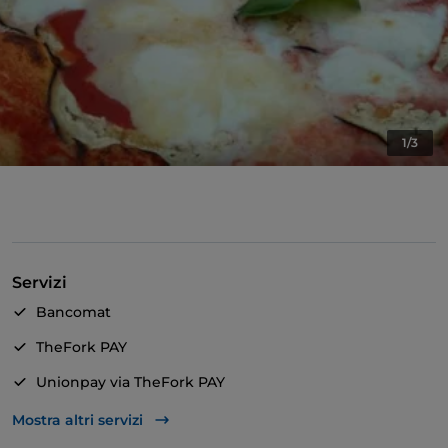
1/3
Servizi
Bancomat
TheFork PAY
Unionpay via TheFork PAY
Visa
Mostra altri servizi