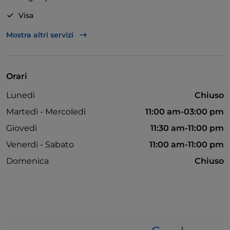
Visa
Bancomat
Mostra altri servizi
Cena con spettacolo
Cocktail
Orari
Si parla inglese
Lunedì
Chiuso
Mastercard
Martedì - Mercoledì
11:00 am-03:00 pm
Menù bambini
Giovedì
11:30 am-11:00 pm
Tavoli all'aperto
Venerdì - Sabato
11:00 am-11:00 pm
Wi-Fi
Domenica
Chiuso
Accesso disabili