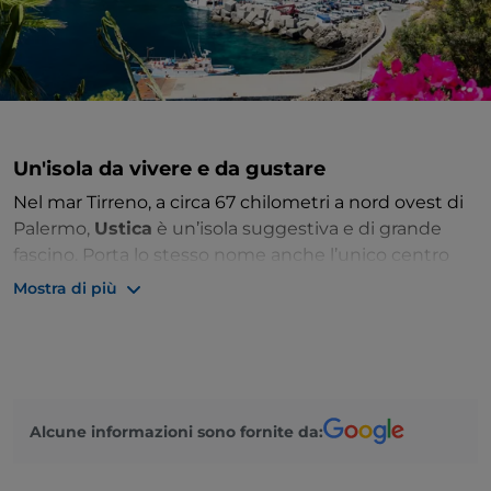
Un'isola da vivere e da gustare
Nel mar Tirreno, a circa 67 chilometri a nord ovest di
Palermo,
Ustica
è un’isola suggestiva e di grande
fascino. Porta lo stesso nome anche l’unico centro
abitato, abbellito da
murales
sia storici che attuali, e
Mostra di più
dotato di un porto che accoglie aliscafi e traghetti
giornalieri in grado di imbarcare anche i vostri mezzi
di trasporto.
I primi insediamenti umani risalgono al
Paleolitico
. Nel tempo, Ustica destò l’interesse di
Alcune informazioni sono fornite da:
molti popoli: si è così intrecciato un vissuto che
regala ai visitatori d'oggi
una storia avventurosa