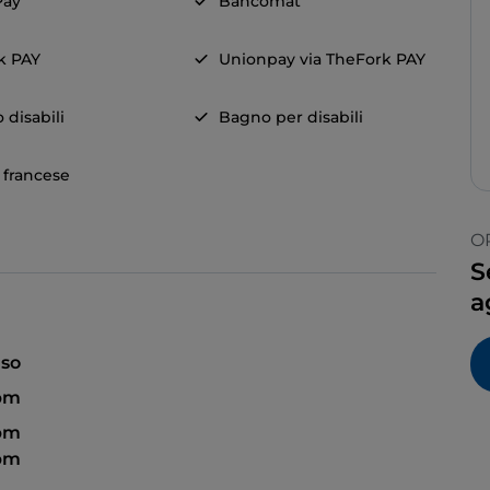
Pay
Bancomat
k PAY
Unionpay via TheFork PAY
 disabili
Bagno per disabili
a francese
O
S
a
so
 pm
 pm
 pm