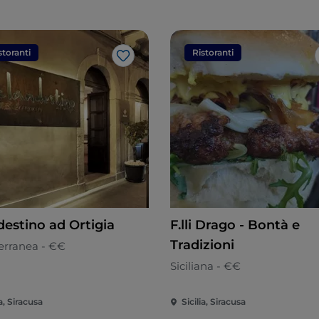
storanti
Ristoranti
Like
destino ad Ortigia
F.lli Drago - Bontà e
Tradizioni
erranea - €€
Siciliana - €€
ia, Siracusa
Sicilia, Siracusa