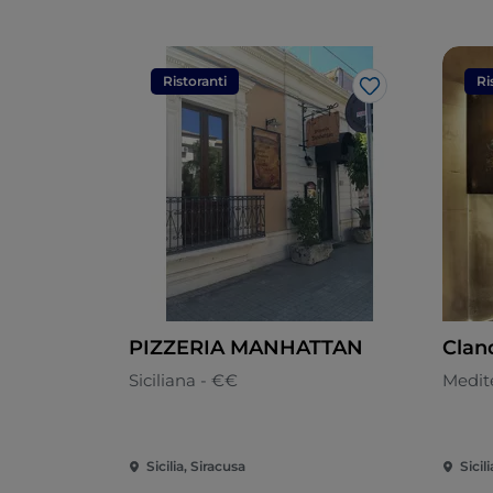
Ristoranti
Ri
Like
PIZZERIA MANHATTAN
Clan
Siciliana - €€
Medit
Sicilia, Siracusa
Sicil