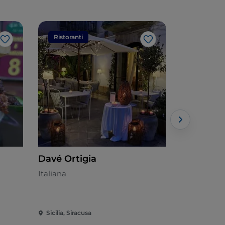
Ristoranti
Ristorant
Like
Like
Davé Ortigia
Arrusti &
Italiana
Siciliana - 
Sicilia, Siracusa
Sicilia, Sira