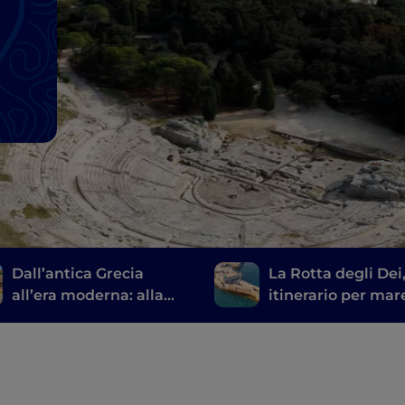
Dall’antica Grecia
La Rotta degli Dei
all’era moderna: alla
itinerario per mar
scoperta dei teatri
Agrigento a Sirac
siciliani