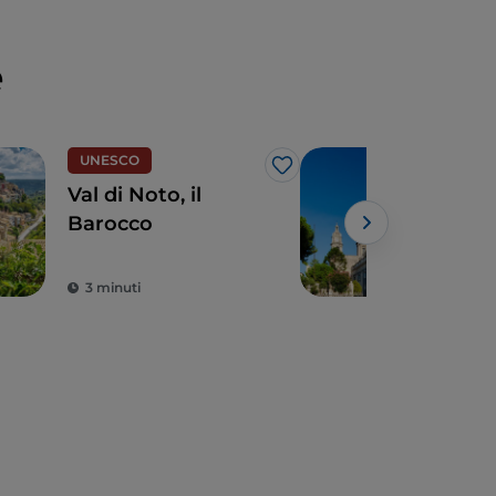
e
UNESCO
Arte
Like
Val di Noto, il
Stre
Barocco
Cata
Rag
Powe
3 minuti
3 m