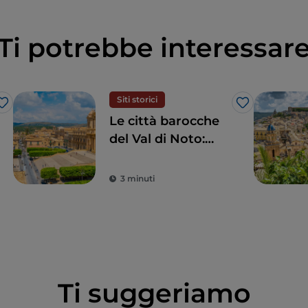
Ti potrebbe interessar
Siti storici
Like
Like
Le città barocche
del Val di Noto:
quando l’arte
sposa la bellezza
3 minuti
Ti suggeriamo