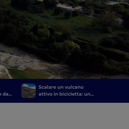
,
Scalare un vulcano
e da
attivo in bicicletta: un
usa
itinerario a pedali
sull’Etna