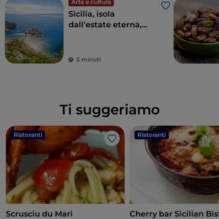
Arte e cultura
Like
Sicilia, isola
dall'estate eterna,
della cultura e
dell'archeologia
5 minuti
Ti suggeriamo
Ristoranti
Ristoranti
Like
Scrusciu du Mari
Cherry bar Sicilian Bis