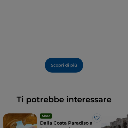
Borsellino durante il celebre maxiprocesso contro la
mafia. Tutto è cambiato negli Anni ’90, grazie allo
smantellamento del carcere e all’istituzione del
Parco nazionale dell’Asinara
. Oggi l’isola si presenta
disabitata e quasi priva di costruzioni, a parte
qualche struttura sopravvissuta dai tempi del
carcere che è stata recuperata come
centro visite
.
Proprio perché è selvaggia e disabitata, chi la visita
deve avere qualche accortezza, soprattutto in estate,
Scopri di più
quando il caldo può dare problemi: si raccomandano
scorte d’acqua, crema solare e una scelta prudente
degli orari.
Ti potrebbe interessare
Mare
Like
Dalla Costa Paradiso a