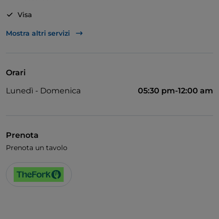
ARTE E COLORI - Il locale è un'esplosione di colori, sia
in sala sia nel piatto, e dopo pranzo si può fare un
Visa
salto al Nido dei Passeri oppure immergersi nella
Accesso disabili
Mostra altri servizi
storia della Sardegna visitando il MuMA, Museo del
Mare e dei Maestri D'Ascia.
Si parla inglese
Si parla francese
Orari
Wi-Fi
Lunedì - Domenica
05:30 pm-12:00 am
Prenota
Prenota un tavolo