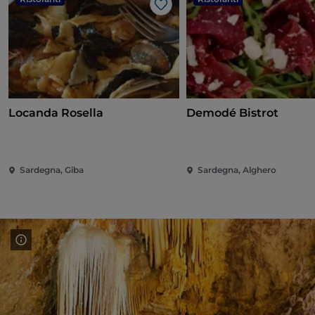
Like
Locanda Rosella
Demodé Bistrot
Sardegna, Giba
Sardegna, Alghero