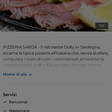
1/10
PIZZERIA SARDA - Il ristorante Dolly, in Sardegna,
incarna la tipica pizzeria all'italiana che, senza strafare,
conquista i cuori di tutti i commensali attraverso la
cordialità dello staff e il buon cibo che non manca
mai.
Mostra di più
SUPER PORZIONI - Con porzioni che sfamerebbero
chiunque, la struttura mette in tavola prodotti tipici
Servizi
su pizze invidiabili, il tutto servito nella calda
atmosfera sarda.
Bancomat
Mastercard