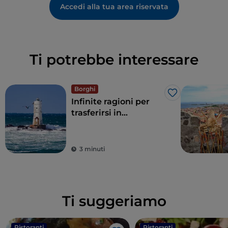
Accedi alla tua area riservata
Ti potrebbe interessare
Borghi
Like
Infinite ragioni per
trasferirsi in
Sardegna:
agevolazioni fiscali
per vivere in un borgo
3 minuti
Ti suggeriamo
Ristoranti
Ristoranti