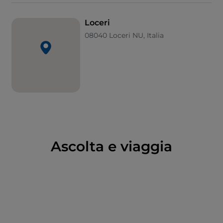
prodotti alla base della ‘dieta dei centenari’
ogliastrini. La tradizione dell’olivicoltura è famosa, per
Loceri
conoscerla potrai visitare il museo etnografico sa
08040 Loceri NU, Italia
Domu ‘e s’olia, allestito in un frantoio del 1910, nel
cuore del paese. In una serie di ambienti, attraverso
attrezzi originali, sono rappresentati vita domestica,
dei campi e delle feste, preparazione di formaggio,
olio pane e vino, cura del bestiame, tessitura e altri
mestieri artigianali. Una parte espositiva è dedicata
agli abiti tradizionali e un ‘angolo’ ai giochi
tradizionali. Nel vicino museo ‘Vecchi frantoi’, in un
altro frantoio ristrutturato, vengono organizzate
Ascolta e viaggia
mostre ed eventi culturali.