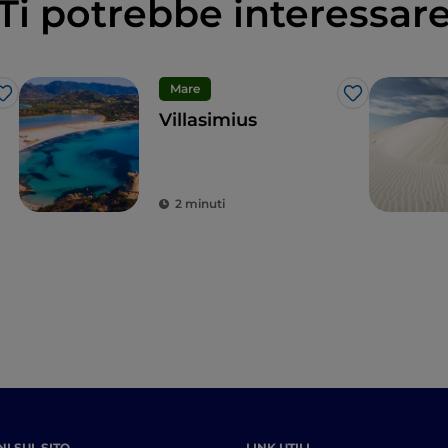
Ti potrebbe interessar
Mare
Like
Like
Villasimius
2 minuti
I SUL SITO
LINK UTILI