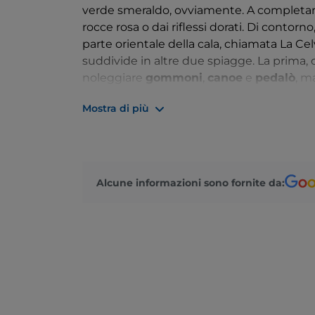
verde smeraldo, ovviamente. A completare
rocce rosa o dai riflessi dorati. Di contor
parte orientale della cala, chiamata La Celv
suddivide in altre due spiagge. La prima, 
noleggiare
gommoni
,
canoe
e
pedalò
, m
sue bizzarre formazioni rocciose. Più avant
Mostra di più
presenza dalle tartarughe marine, che q
Alcune informazioni sono fornite da: