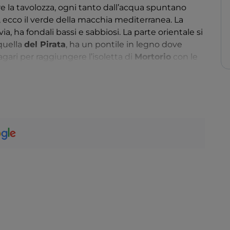
 la tavolozza, ogni tanto dall’acqua spuntano
no, ecco il verde della macchia mediterranea. La
ia, ha fondali bassi e sabbiosi. La parte orientale si
quella
del Pirata
, ha un pontile in legno dove
agari per raggiungere l’isoletta di
Mortorio
con le
i, la
spiaggia delle Tartarughe
deve il nome alla
ui depongono le uova.