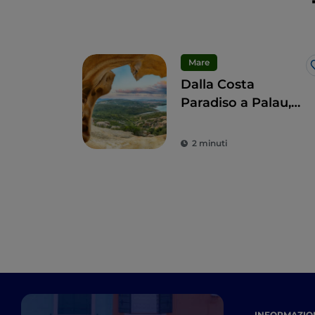
Mare
Dalla Costa
Paradiso a Palau,
tra spiagge e
cultura
2 minuti
INFORMAZION