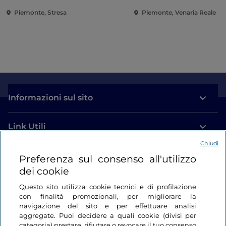
Borromee e di Villa Taranto
Piemonte, Stresa
Piemonte, Venaria Reale
Informazioni sul sito
Link Utili
Chiudi
Login
Preferenza sul consenso all'utilizzo
dei cookie
Restiamo in contatto
Questo sito utilizza cookie tecnici e di profilazione
con finalità promozionali, per migliorare la
navigazione del sito e per effettuare analisi
aggregate. Puoi decidere a quali cookie (divisi per
categoria) prestare, rifiutare o revocare il tuo consenso