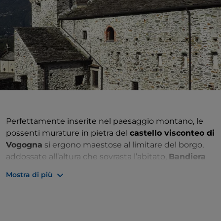
Perfettamente inserite nel paesaggio montano, le
possenti murature in pietra del
castello visconteo di
Vogogna
si ergono maestose al limitare del borgo,
addossate all’altura che sovrasta l’abitato,
Bandiera
Arancione del Touring Club Italiano
. La fortezza,
Mostra di più
parzialmente abbattuta dagli effetti del tempo e dai
numerosi conflitti sostenuti, conserva ancora le mura
merlate e una torre semicircolare costruiti su un
preesistente fortilizio dalla potente famiglia milanese