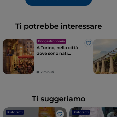
Ti potrebbe interessare
Enogastronomia
Like
A Torino, nella città
dove sono nati
spuntini, aperitivi e
golosità leggendarie
2 minuti
Ti suggeriamo
Ristoranti
Ristoranti
Like