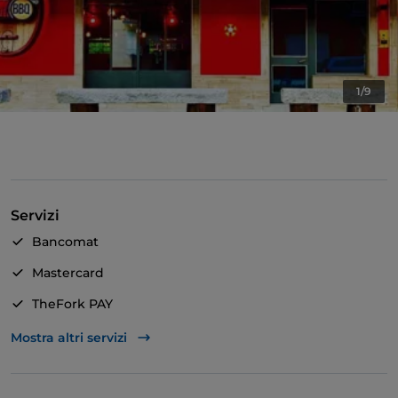
1/9
Servizi
Bancomat
Mastercard
TheFork PAY
Unionpay via TheFork PAY
Mostra altri servizi
Visa
Accesso disabili