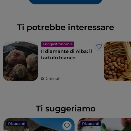
Ti potrebbe interessare
Enogastronomia
Like
Il diamante di Alba: il
tartufo bianco
2 minuti
Ti suggeriamo
Ristoranti
Ristoranti
Like