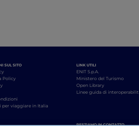
I SUL SITO
LINK UTILI
cy
ENIT S.p.A.
a Policy
Ministero del Turismo
cy
Open Library
à
Linee guida di interoperabili
ndizioni
 per viaggiare in Italia
RESTIAMO IN CONTATTO