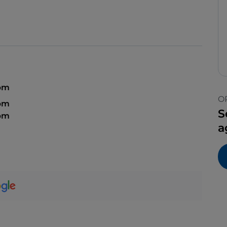
 pm
O
 pm
S
 pm
a