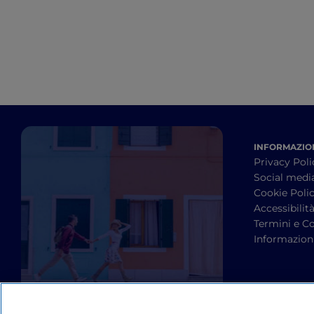
da Barbaresco a Barolo
INFORMAZION
Privacy Poli
Social medi
Cookie Poli
Accessibilit
Termini e Co
Informazioni