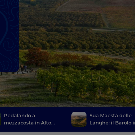
o
Pedalando a
Sua Maestà delle
mezzacosta in Alto
Langhe: il Barolo 
Monferrato
Vespa