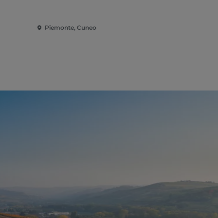
Italiana - €
Piemonte, Cuneo
Piemonte, 