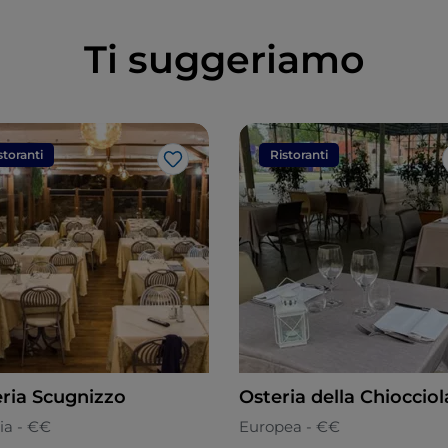
Ti suggeriamo
storanti
Ristoranti
Like
eria Scugnizzo
Osteria della Chiocciol
ia - €€
Europea - €€