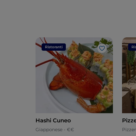
Ristoranti
Ri
Like
Hashi Cuneo
Pizz
Giapponese - €€
Pizzer