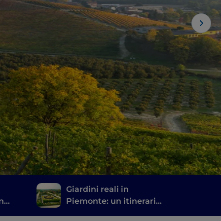
Giardini reali in
in
Piemonte: un itinerario
di pura bellezza