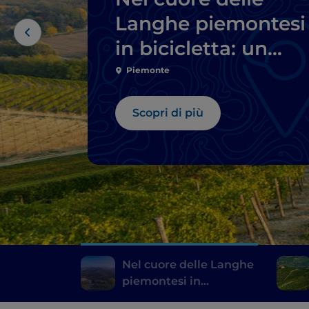
Langhe piemontesi
in bicicletta: un
itinerario da
Piemonte
Barbaresco a Barol
Scopri di più
Nel cuore delle Langhe
piemontesi in
bicicletta: un itinerario