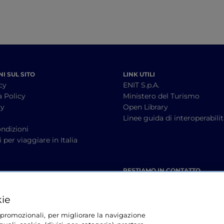
I SUL SITO
LINK UTILI
cy
ENIT S.p.A.
a Policy
Ministero del Turismo
cy
Open Library
à
Linee guida di interoperabili
ndizioni
 per viaggiare in Italia
RESTIAMO IN CONTATTO
kie
tà promozionali, per migliorare la navigazione