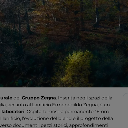
turale
del
Gruppo Zegna
. Inserita negli spazi della
iglia, accanto al Lanificio Ermenegildo Zegna, è un
e
laboratori
. Ospita la mostra permanente “From
lanificio, l’evoluzione del brand e il progetto della
verso documenti, pezzi storici, approfondimenti