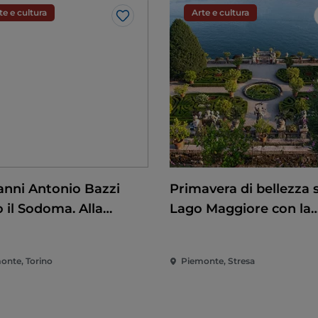
te e cultura
Arte e cultura
Like
anni Antonio Bazzi
Primavera di bellezza 
 il Sodoma. Alla
Lago Maggiore con la
uista del
riapertura delle Isole
scimento
Borromee e di Villa Ta
onte, Torino
Piemonte, Stresa