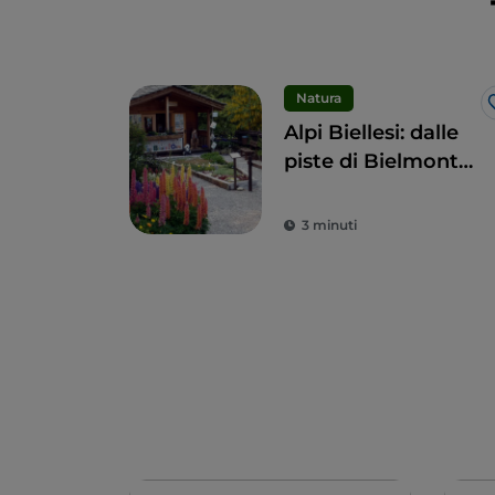
Natura
Alpi Biellesi: dalle
piste di Bielmonte
al Monte Sacro di
Oropa
3 minuti