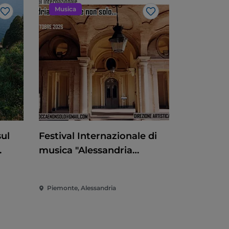
Musica
Like
Like
sul
Festival Internazionale di
musica "Alessandria
barocca e non solo"
ranto
Piemonte, Alessandria