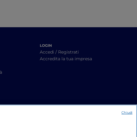
LOGIN
Accedi / Registrati
Accredita la tua impresa
tà
Chiudi