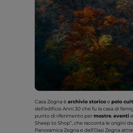
Casa Zegna è
archivio storico
e
polo cul
dell’edificio Anni 30 che fu la casa di fam
punto di riferimento per
mostre
,
eventi
Sheep to Shop”, che racconta le origini del 
Panoramica Zegna e dell’Oasi Zegna attra