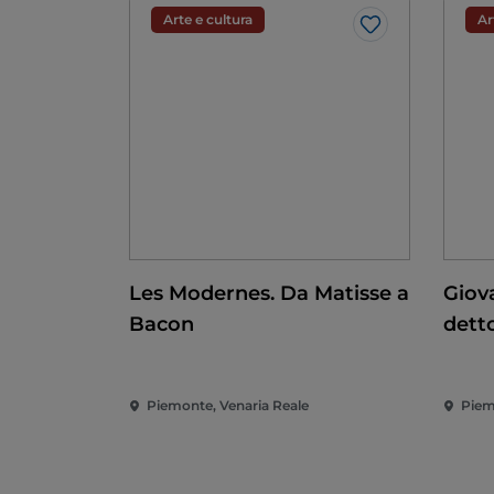
Arte e cultura
Ar
Like
Les Modernes. Da Matisse a
Giov
Bacon
detto
conq
Rina
Piemonte, Venaria Reale
Piem