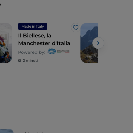
e
Made in Italy
Mon
Like
Il Biellese, la
Pie
Manchester d'Italia
mon
esp
Powered by:
Powe
2 minuti
11 