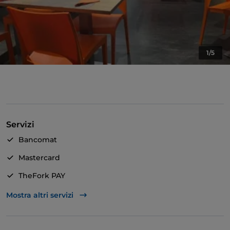
1/5
Servizi
Bancomat
Mastercard
TheFork PAY
Unionpay via TheFork PAY
Mostra altri servizi
Visa
Si parla inglese