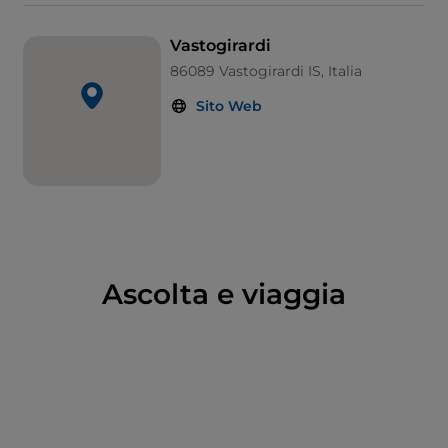
“Marracino” e “Del Vecchio-Scocchera” che con la loro
armonia architettonica ci riportano indietro nel
Vastogirardi
tempo, a sognare dame, cavalieri e duelli all’ultimo
86089 Vastogirardi IS, Italia
sangue.
Sito Web
Scopri di più:
https://www.visitmolise.eu/
Ascolta e viaggia