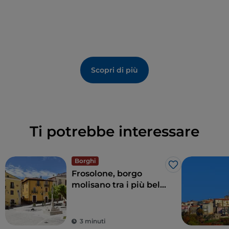
Scopri di più
Ti potrebbe interessare
Borghi
Like
Frosolone, borgo
molisano tra i più belli
d'Italia
3 minuti