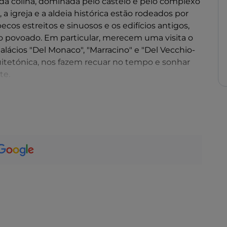
 da colina, dominada pelo castelo e pelo complexo
, a igreja e a aldeia histórica estão rodeados por
os estreitos e sinuosos e os edifícios antigos,
o povoado. Em particular, merecem uma visita o
 palácios "Del Monaco", "Marracino" e "Del Vecchio-
itetónica, nos fazem recuar no tempo e sonhar
te.