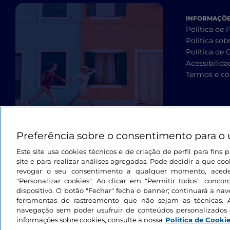
INFORMAÇÕES
Política de 
Política sob
Política de 
Acessibilida
Termos e co
Preferência sobre o consentimento para o 
Este site usa cookies técnicos e de criação de perfil para fin
site e para realizar análises agregadas. Pode decidir a que cook
revogar o seu consentimento a qualquer momento, aced
"Personalizar cookies". Ao clicar em "Permitir todos", con
dispositivo. O botão "Fechar" fecha o banner; continuará a na
ferramentas de rastreamento que não sejam as técnicas. 
navegação sem poder usufruir de conteúdos personalizados 
informações sobre cookies, consulte a nossa
Política de Cooki