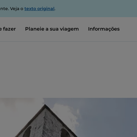
nte. Veja o
texto original
.
 fazer
Planeie a sua viagem
Informações