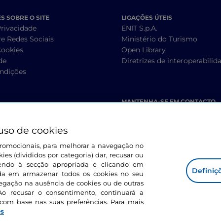
 SOBRE O SITE
LIGAÇÕES ÚTEIS
Privacidade
ENIT S.p.A.
re Redes Sociais
Ministério do Turismo
Cookies
Open Library
de
Diretrizes de interoperabilid
ndições
MANTENHA-SE EM CONTACTO
uso de cookies
s promocionais, para melhorar a navegação no
ies (divididos por categoria) dar, recusar ou
endo à secção apropriada e clicando em
Definiç
corda em armazenar todos os cookies no seu
vegação na ausência de cookies ou de outras
Ao recusar o consentimento, continuará a
com base nas suas preferências. Para mais
es