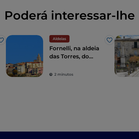
Poderá interessar-lhe
Aldeias
Gosto
Gosto
Fornelli, na aldeia
das Torres, do
Azeite e da beleza
2 minutos