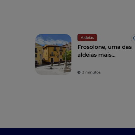
Aldeias
Frosolone, uma das
aldeias mais
bonitas de Itália
3 minutos