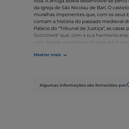
vida. A antiga aldeia desenvolve-se perto
da igreja de São Nicolau de Bari. O castelo
muralhas imponentes que, com os seus bec
contam a história do passado medieval d
Palácio do "Tribunal de Justiça", as casas
Scocchera" que, com a sua harmonia arqu
com damas, cavaleiros e duelos até à mor
Saiba mais:
Mostrar mais
https://www.visitmolise.eu/
Algumas informações são fornecidas por: