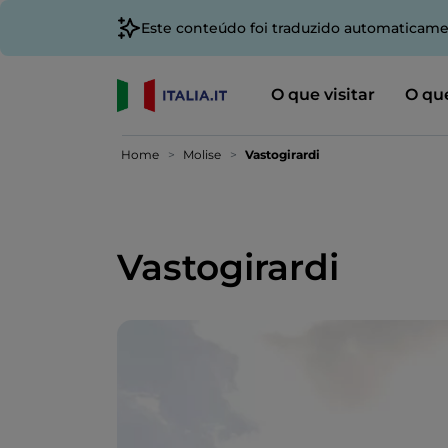
Este conteúdo foi traduzido automaticame
O que visitar
O que
Home
Molise
Vastogirardi
Vastogirardi