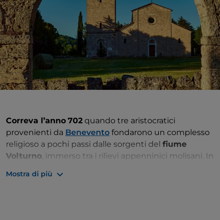
Correva l’anno
702
quando tre aristocratici
provenienti da
Benevento
fondarono un complesso
religioso a pochi passi dalle sorgenti del
fiume
Volturno
, immerso tra i rilievi appenninici molisani. In
pochi decenni di tempo quest’abbazia, intitolata a
Mostra di più
San Vincenzo, diventò un luogo di lavoro e preghiera
conosciuto in tutto il centro Italia da monaci e
pellegrini, viandanti e militari, aristocratici e mercanti.