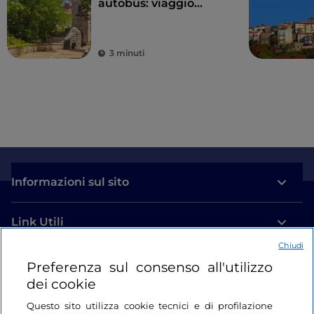
autobus: viaggio
green tra le
meraviglie della
regione
3 minuti
Informazioni sul sito
Link Utili
Chiudi
Login
Preferenza sul consenso all'utilizzo
dei cookie
Restiamo in contatto
Questo sito utilizza cookie tecnici e di profilazione