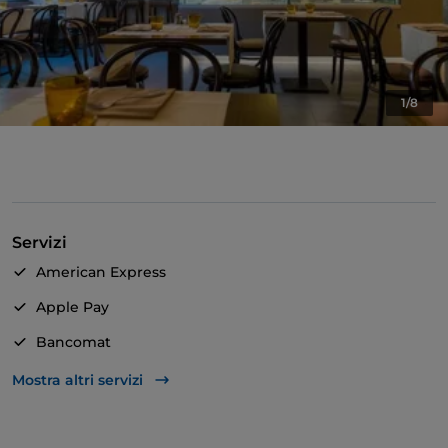
1/8
Servizi
American Express
Apple Pay
Bancomat
Mastercard
Mostra altri servizi
TheFork PAY
Unionpay via TheFork PAY