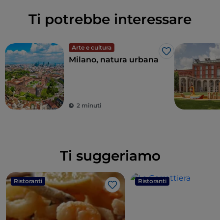
Ti potrebbe interessare
Arte e cultura
Like
Milano, natura urbana
2 minuti
Ti suggeriamo
Ristoranti
Ristoranti
Like