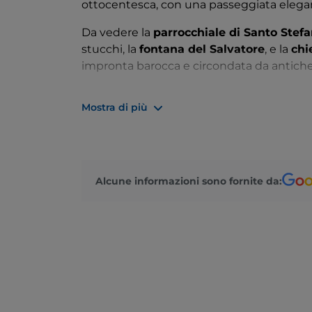
ottocentesca, con una passeggiata elegante,
Da vedere la
parrocchiale di Santo Stef
stucchi, la
fontana del Salvatore
, e la
chi
impronta barocca e circondata da antich
A tavola si possono gustare i
missoltini,
p
Mostra di più
fritti o alla griglia.
Alcune informazioni sono fornite da: