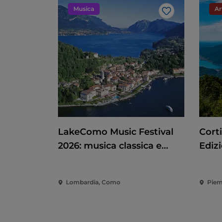
Musica
Ar
Like
LakeComo Music Festival
Corti
2026: musica classica e
Ediz
contemporanea tra ville e
giardini sul Lago di Como
Lombardia, Como
Piem