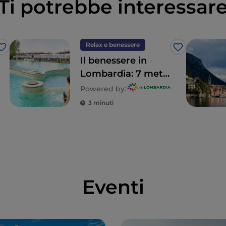
Ti potrebbe interessar
Relax e benessere
Like
Like
Il benessere in
Lombardia: 7 mete
per un detox totale
Powered by:
3 minuti
Eventi