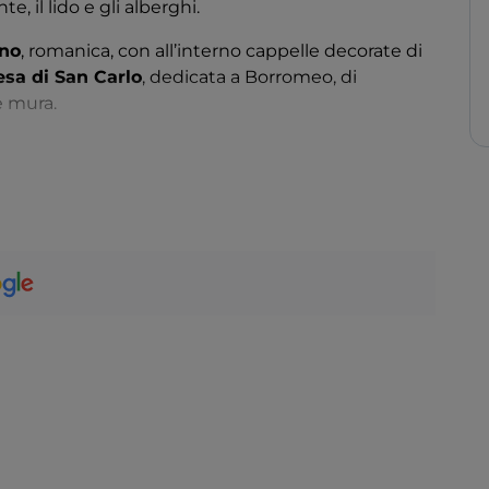
 il lido e gli alberghi.
ano
, romanica, con all’interno cappelle decorate di
esa di San Carlo
, dedicata a Borromeo, di
e mura.
esci di lago che si possono consumare freschi,