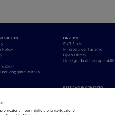
I SUL SITO
LINK UTILI
cy
ENIT S.p.A.
a Policy
Ministero del Turismo
cy
Open Library
à
Linee guida di interoperabili
ndizioni
 per viaggiare in Italia
RESTIAMO IN CONTATTO
kie
tà promozionali, per migliorare la navigazione