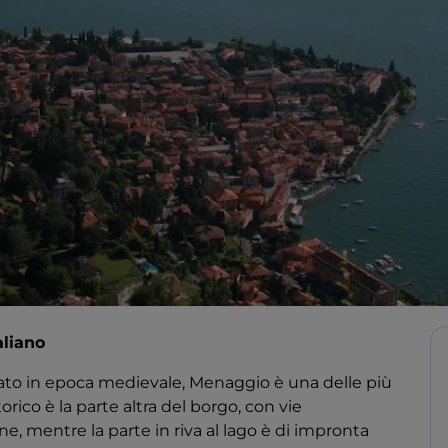
aliano
icato in epoca medievale, Menaggio è una delle più
storico è la parte altra del borgo, con vie
ine, mentre la parte in riva al lago è di impronta