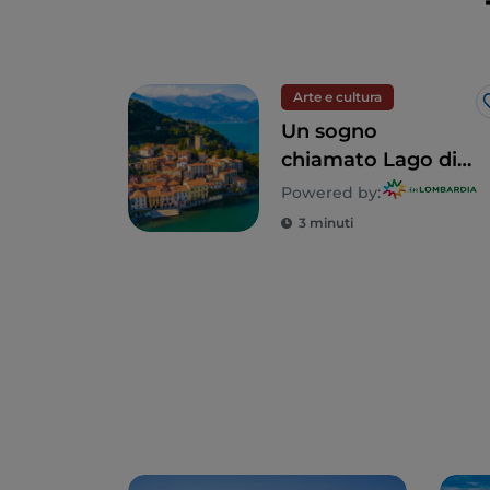
Arte e cultura
Un sogno
chiamato Lago di
Como: un tour alla
Powered by:
scoperta di 5 ville
3 minuti
indimenticabili