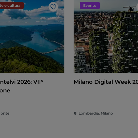
te e cultura
Evento
Like
ntelvi 2026: VII°
Milano Digital Week 2
ione
onte
Lombardia, Milano