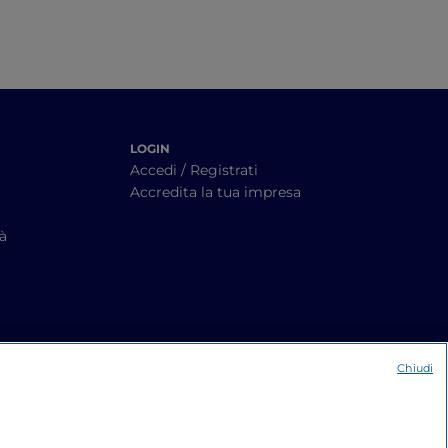
LOGIN
Accedi / Registrati
Accredita la tua impresa
tà
Chiudi