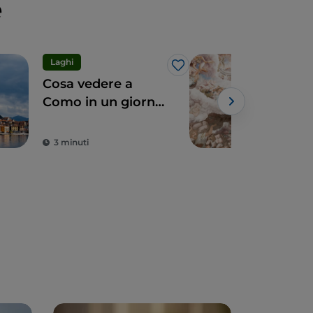
e
Laghi
Arte
Like
Cosa vedere a
Lom
Como in un giorno:
teso
7 tappe
tra 
irrinunciabili
dint
3 minuti
2 m