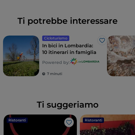
Ti potrebbe interessare
Cicloturismo
Like
In bici in Lombardia:
10 itinerari in famiglia
Powered by:
7 minuti
Ti suggeriamo
Ristoranti
Ristoranti
Like