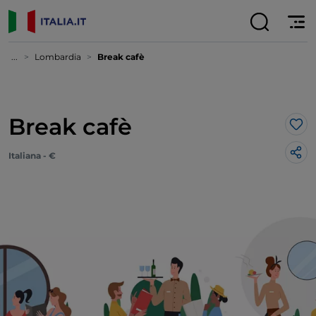
...
Lombardia
Break cafè
Break cafè
Lik
Italiana - €