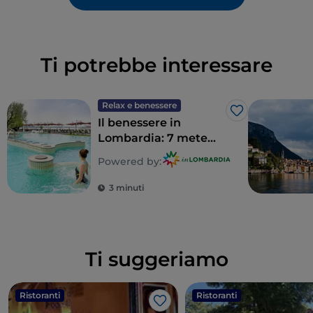
Ti potrebbe interessare
Relax e benessere
Like
Il benessere in
Lombardia: 7 mete
per un detox totale
Powered by:
3 minuti
Ti suggeriamo
Ristoranti
Ristoranti
Like