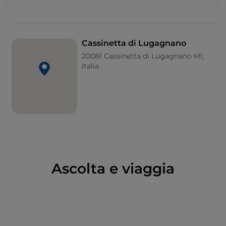
immobiliare: sul territorio del borgo, infatti, si
possono ammirare le bellissime ville nobiliari legate
ai nomi delle grandi famiglie milanesi. Queste ville
sono sorte per permettere ai proprietari di
Cassinetta di Lugagnano
controllare la gestione dei terreni da parte dei
20081 Cassinetta di Lugagnano MI,
fittavoli e sono rimaste nel tempo splendide come lo
Italia
erano secoli fa.
Ascolta e viaggia