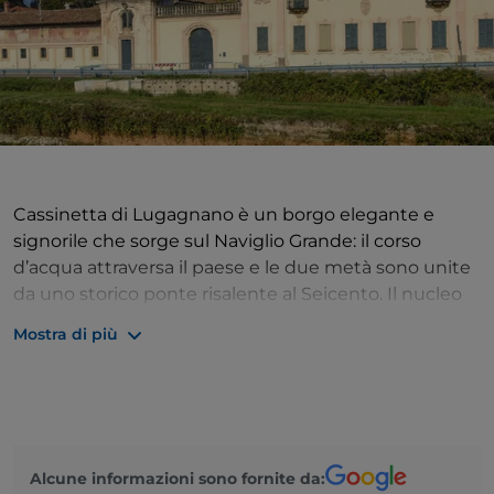
Cassinetta di Lugagnano è un borgo elegante e
signorile che sorge sul Naviglio Grande: il corso
d’acqua attraversa il paese e le due metà sono unite
da uno storico ponte risalente al Seicento. Il nucleo
più antico si trova sulla sponda destra del Naviglio, i
Mostra di più
cui primi insediamenti risalirebbero all’epoca
romana; in epoca medievale, invece, il paese si è
sviluppato intorno a un castello circondato da un
fossato, per essere il più possibile protetto dagli
attacchi nemici. La più importante attrattiva di
Alcune informazioni sono fornite da:
Cassinetta di Lugagnano è il suo patrimonio