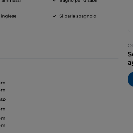
i ammessi
Bagno per disabili
a inglese
Si parla spagnolo
O
S
a
 pm
 pm
so
 pm
 pm
 pm