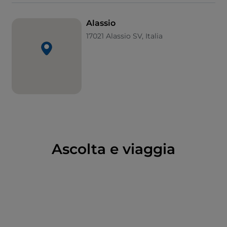
Pinacoteca Carlo Levi
con 22 tele dell’artista che qui
passava le sue estati dipingendo.
Alassio
17021 Alassio SV, Italia
Lasciatevi affascinare dalla
chiesa di Sant’Ambrogio
con facciata rinascimentale, campanile romanico e
interno barocco. Da vedere anche il
Torrione di
Borgo Coscia
lambito dal mare e la
Richard West
Memorial Gallery
. Richard Whateley West catturò
nelle sue opere la luce del Mediterraneo che
affascinava gli inglesi di fine Ottocento.
Infine regalatevi una passeggiata negli splendidi
Ascolta e viaggia
giardini di Villa Pergola
con vista spettacolare sul
golfo. Un altro panorama da non perdere è quello
che si può ammirare dalla
chiesa di Santa Croce
costruita dai Benedettini nell’XI secolo. Nei giorni
limpidi, la vista spazia fino alla Corsica.