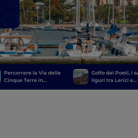
Percorrere la Via delle
Golfo dei Poeti, i 
Cinque Terre in
liguri tra Lerici e
bicicletta è
Portovenere
un’avventura
indimenticabile