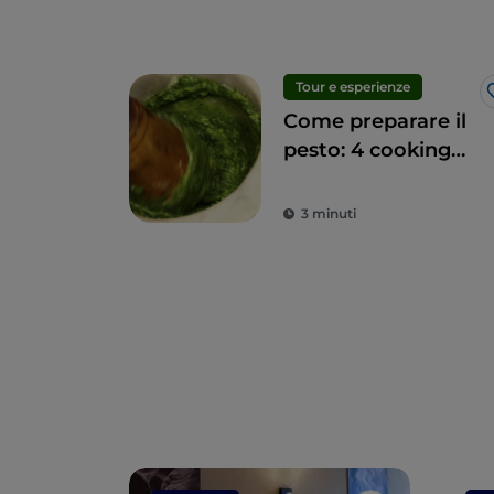
Tour e esperienze
Come preparare il
pesto: 4 cooking
class con vista in
Liguria
3 minuti