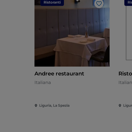
Ristoranti
Ri
Like
Andree restaurant
Rist
Italiana
Italia
Liguria, La Spezia
Ligur