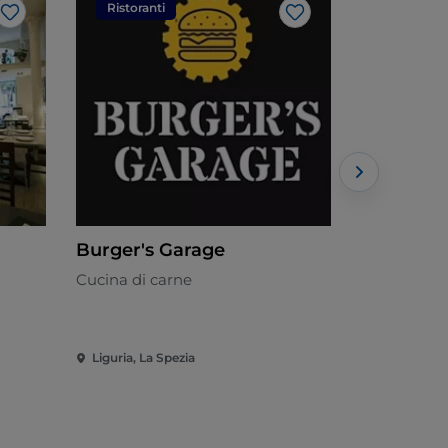
Ristoranti
Ristorant
Like
Like
Burger's Garage
Chicken 
Cucina di carne
Americana 
Liguria, La Spezia
Liguria, La 