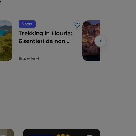
e
Sport
Nat
Like
Trekking in Liguria:
I pa
6 sentieri da non
Ligu
perdere
Powe
4 minuti
4 m