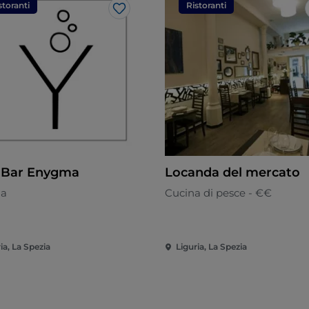
storanti
Ristoranti
Like
oBar Enygma
Locanda del mercato
na
Cucina di pesce - €€
ia, La Spezia
Liguria, La Spezia