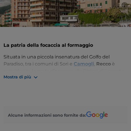
La patria della focaccia al formaggio
Situata in una piccola insenatura del Golfo del
Paradiso, tra i comuni di Sori e
Camogli
,
Recco
è
considerata la porta d’accesso alla Riviera di Levante
Mostra di più
e al Tigullio. Rinomata località turistica ligure, celebre
per la sua
focaccia al formaggio
, dista appena 30
minuti di auto da
Portofino
e vanta un pittoresco
centro storico.
Uno degli edifici più noti è il
Santuario della
Alcune informazioni sono fornite da:
Madonna del Suffragio
della metà del Settecento,
con il suo alto campanile che rende riconoscibile la