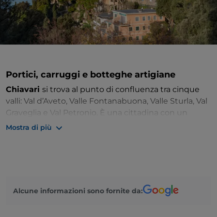
Portici, carruggi e botteghe artigiane
Chiavari
si trova al punto di confluenza tra cinque
valli: Val d’Aveto, Valle Fontanabuona, Valle Sturla, Val
Graveglia e Val Petronio. È una cittadina con un
centro storico vivace e caratterizzato da portici, ed è
Mostra di più
circondata da una natura rigogliosa, che regala
splendidi paesaggi
.
Per la sua posizione, fu importante centro
commerciale sin dal Medioevo e oggi è il cuore del
Tigullio
, uno dei porti turistici più importanti della
Alcune informazioni sono fornite da:
Liguria. La marina e la passeggiata sul
lungomare
sono l’anima di questo luogo, ma non perdete un