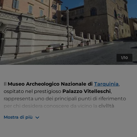
1/10
Il
Museo Archeologico Nazionale di
Tarquinia
,
ospitato nel prestigioso
Palazzo Vitelleschi
,
rappresenta uno dei principali punti di riferimento
per chi desidera conoscere da vicino la
civiltà
etrusca
. Situato nel cuore del centro storico, il
Mostra di più
museo offre un viaggio affascinante attraverso le
testimonianze artistiche e culturali di un popolo che
ha profondamente influenzato la storia dell’Italia