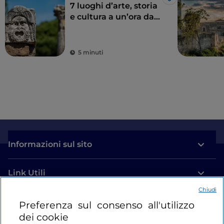
Like
7 luoghi d’arte, storia
e cultura a un’ora da
Roma
5 minuti
Informazioni sul sito
Link Utili
Chiudi
Login
Preferenza sul consenso all'utilizzo
dei cookie
Restiamo in contatto