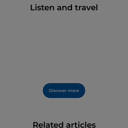
Archeologico Nazionale di Tarquinia adesso
Listen and travel
appartiene al Parco Archeologico di Cerveteri e
Tarquinia, un Istituto dall’importanza nazionale
dotato di autonomia speciale.
Discover more
Related articles