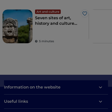
Art and culture
Like
Seven sites of art,
history and culture
just one hour from
Rome
5 minutes
Information on the website
Useful links