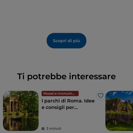
Scopri di più
Ti potrebbe interessare
Musei e monumenti
Like
I parchi di Roma. Idee
e consigli per
immergersi nella
natura nel cuore della
Città Eterna
3 minuti