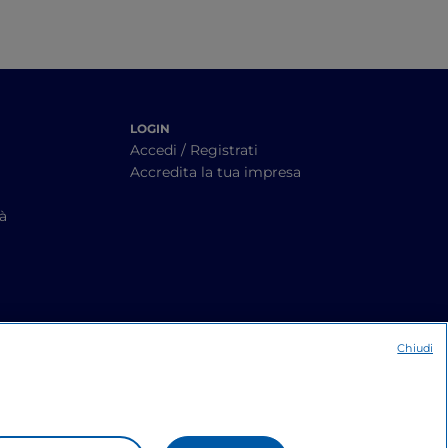
LOGIN
Accedi / Registrati
Accredita la tua impresa
tà
Chiudi