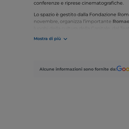
conferenze e riprese cinematografiche.
Lo spazio è gestito dalla Fondazione Rom
novembre, organizza l’importante
Romaeu
luoghi della cultura della Capitale, dal Te
Ennio Morricone, passando per il Teatro Vasc
Mostra di più
eventi che spaziano tra musica, teatro, da
La struttura principale, il grande Opificio
di 1.500 metri quadrati distribuiti su due l
200 in piedi in base a ciò che richiedono 
Alcune informazioni sono fornite da: