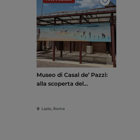
Like
Museo di Casal de’ Pazzi:
alla scoperta del
Pleistocene attraverso un
percorso multisensoriale
Lazio, Roma