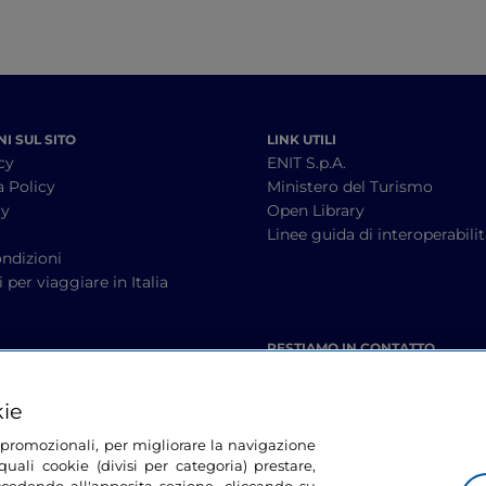
I SUL SITO
LINK UTILI
cy
ENIT S.p.A.
a Policy
Ministero del Turismo
cy
Open Library
à
Linee guida di interoperabili
ndizioni
 per viaggiare in Italia
RESTIAMO IN CONTATTO
kie
tà promozionali, per migliorare la navigazione
uali cookie (divisi per categoria) prestare,