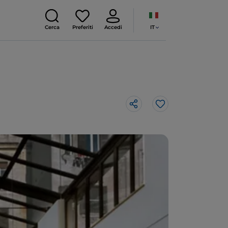
IT
Cerca
Preferiti
Accedi
Like