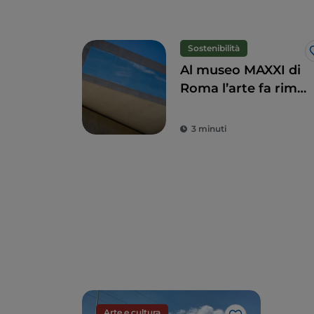
Sostenibilità
Al museo MAXXI di
Roma l’arte fa rima
con sostenibilità e
inclusione
3 minuti
Arte e cultura