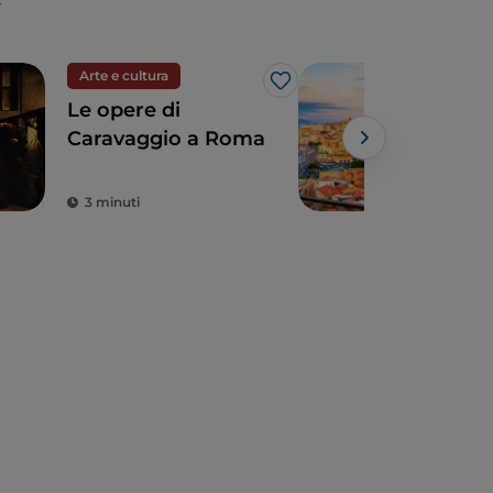
Arte e cultura
Tour
Like
Le opere di
Gite
Caravaggio a Roma
par
3 minuti
5 m