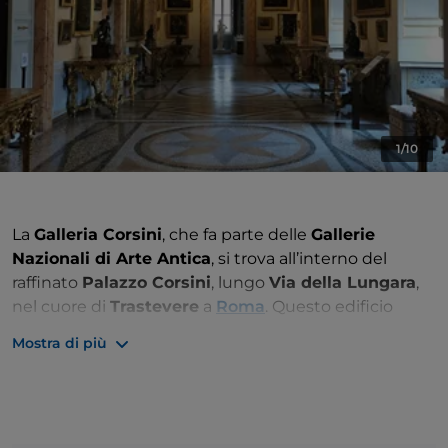
1/10
La
Galleria Corsini
, che fa parte delle
Gallerie
Nazionali di Arte Antica
, si trova all’interno del
raffinato
Palazzo Corsini
, lungo
Via della Lungara
,
nel cuore di
Trastevere
a
Roma
. Questo edificio
settecentesco, acquistato dalla famiglia Corsini nel
Mostra di più
1736 durante il pontificato di
Clemente XII
, è uno dei
rari esempi di collezione d’arte romana che ha
conservato la sua disposizione originaria, offrendo
un’esperienza museale immersa nell’atmosfera di