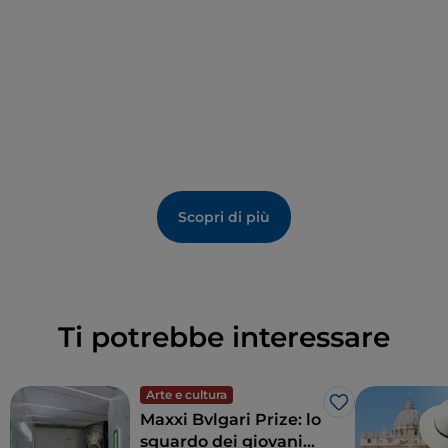
L’attuale disposizione delle opere riprende
fedelmente l’inventario del 1771, permettendo ai
visitatori di vivere un’esperienza autentica, come se
si trovassero in una dimora storica del Settecento. Tra
gli ambienti più suggestivi spicca l’
alcova di Cristina
di Svezia
, che aggiunge ulteriore fascino alla visita.
Scopri di più
Ti potrebbe interessare
Arte e cultura
Like
Maxxi Bvlgari Prize: lo
sguardo dei giovani