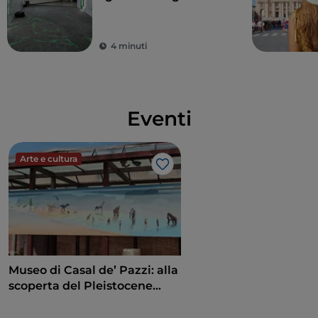
artisti mostra
l'eccellenza dell'arte
contemporanea
4 minuti
Eventi
Arte e cultura
Like
Museo di Casal de’ Pazzi: alla
scoperta del Pleistocene
attraverso un percorso
multisensoriale