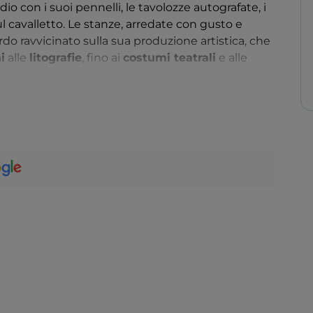
udio con i suoi pennelli, le tavolozze autografate, i
ul cavalletto. Le stanze, arredate con gusto e
rdo ravvicinato sulla sua produzione artistica, che
i
alle
litografie
, fino ai
costumi teatrali
e alle
 vasta e preziosa, con oltre
600 opere
che
tista, compresi gli anni della sua fase
metafisica
, i
erosi
autoritratti
e
ritratti della moglie Isa
. Ogni
ture dorate ispirate ai miti omerici, contribuisce a
el suo universo poetico.
 della moglie
Isabella Far de Chirico
e del curatore
tivo la tutela e la valorizzazione dell’opera
 patrimonio, promuove
mostre
,
convegni
,
uendo alla diffusione della conoscenza sull’arte di
ale.