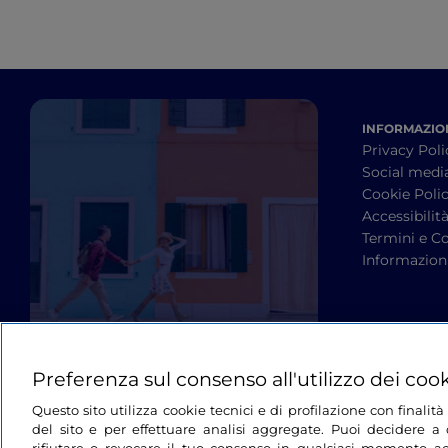
INFORMAZION
Privacy Poli
Social medi
Cookie Poli
Accessibilit
Termini e Co
Informazioni
Preferenza sul consenso all'utilizzo dei coo
Questo sito utilizza cookie tecnici e di profilazione con finali
del sito e per effettuare analisi aggregate. Puoi decidere a q