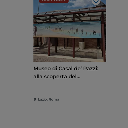
Like
Museo di Casal de’ Pazzi:
alla scoperta del
Pleistocene attraverso un
percorso multisensoriale
Lazio, Roma