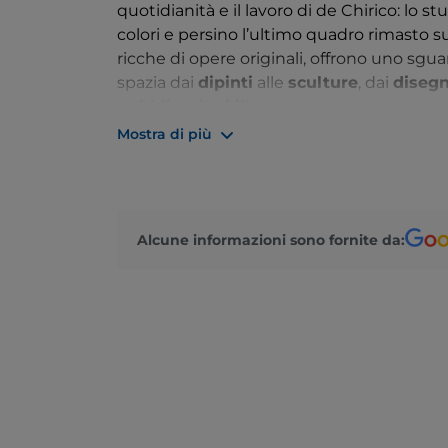
quotidianità e il lavoro di de Chirico: lo st
colori e persino l’ultimo quadro rimasto s
ricche di opere originali, offrono uno sgua
spazia dai
dipinti
alle
sculture
, dai
disegn
pubblicazioni illustrate
.
Mostra di più
La collezione custodita dalla Fondazione è
documentano l’intero arco creativo dell’ar
celebri
d’après
dei grandi maestri, e num
elemento, dagli oggetti personali alle scul
Alcune informazioni sono fornite da:
restituire la complessità e la profondità d
La Fondazione, nata nel 1986 per volontà
Claudio Bruni Sakraischik
, ha come obiet
dell’artista. Oltre alla conservazione del
pubblicazioni
e
borse di studio
, contrib
de Chirico a livello nazionale e internazion