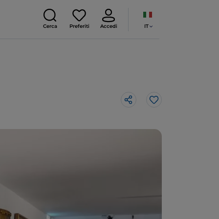
IT
Cerca
Preferiti
Accedi
Like