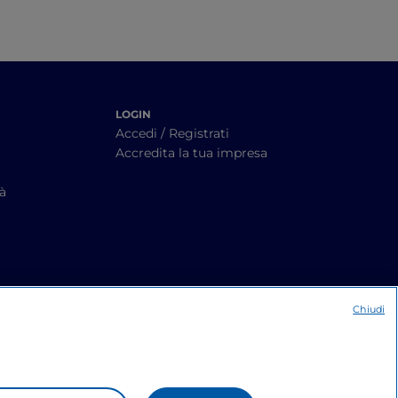
LOGIN
Accedi / Registrati
Accredita la tua impresa
tà
Chiudi