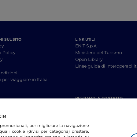
I SUL SITO
LINK UTILI
cy
ENIT S.p.A.
a Policy
Ministero del Turismo
cy
Open Library
à
Linee guida di interoperabili
ndizioni
 per viaggiare in Italia
RESTIAMO IN CONTATTO
kie
tà promozionali, per migliorare la navigazione
uali cookie (divisi per categoria) prestare,