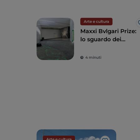
Arte e cultura
Maxxi Bvlgari Prize:
lo sguardo dei
giovani artisti
mostra l'eccellenza
4 minuti
dell'arte
contemporanea
Arte e cultura