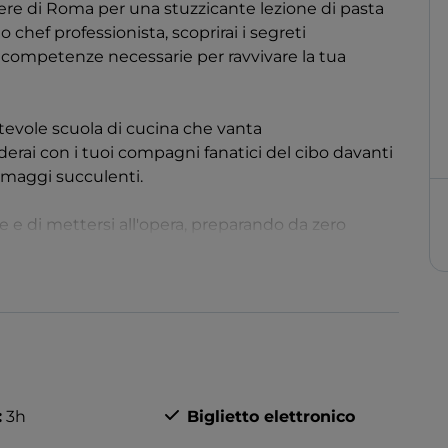
ere di Roma per una stuzzicante lezione di pasta
 chef professionista, scoprirai i segreti
le competenze necessarie per ravvivare la tua
ntevole scuola di cucina che vanta
derai con i tuoi compagni fanatici del cibo davanti
formaggi succulenti.
e e di mettersi all'opera, preparando da zero
nali salse bianche e rosse, preparate con ingredienti
me se non bastasse, il corso avrà un tocco di
 casa, accompagnato da una selezione di vini e da
:
3h
Biglietto elettronico