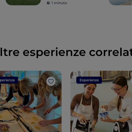
1 minuto
ltre esperienze correla
perienze
Esperienze
Like