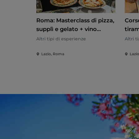
Roma: Masterclass di pizza,
Corso
supplì e gelato + vino
tira
illimitato
Altri tipi di esperienze
Altri 
Lazio, Roma
Lazi