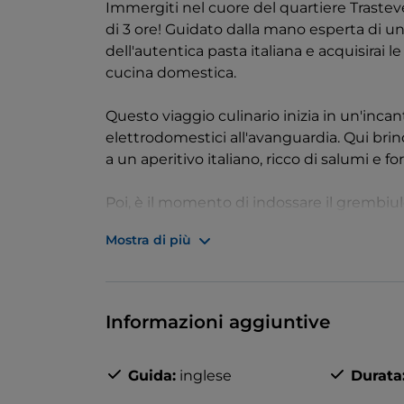
Immergiti nel cuore del quartiere Trastev
di 3 ore! Guidato dalla mano esperta di uno
dell'autentica pasta italiana e acquisirai 
cucina domestica.
Questo viaggio culinario inizia in un'inca
elettrodomestici all'avanguardia. Qui brin
a un aperitivo italiano, ricco di salumi e 
Poi, è il momento di indossare il grembiul
fettuccine e ravioli, abbinati alle tradizio
Mostra di più
scelti dallo chef e freschi di stagione. Co
dolcezza con un intermezzo di gelateria.
Divora il tuo capolavoro di pasta fatta in
Informazioni aggiuntive
una porzione di gelato appena sfornato.
Guida:
inglese
Durata