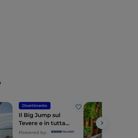
e
Divertimento
Div
Like
Il Big Jump sul
Iti
Tevere e in tutta
in 7
Europa
del
Powered by: