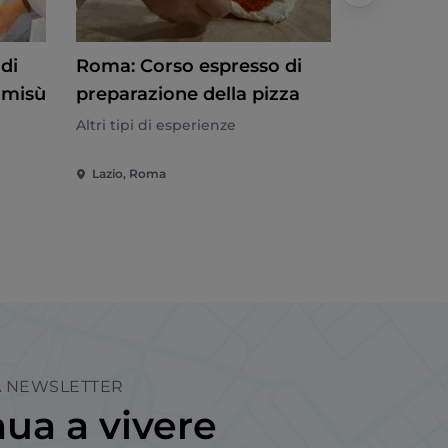
di
Roma: Corso espresso di
Roma: Cor
ramisù
preparazione della pizza
tiramisù 
Altri tipi di esperienze
Altri tipi di
Lazio, Roma
Lazio, Rom
LA NEWSLETTER
ua a vivere