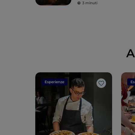
3 minuti
A
Esperienze
Es
Like