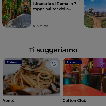
Like
Itinerario di Roma in 7
tappe sui set della
serie Skam Italia, che i
romani vivono
quotidianamente
4 minuti
Ti suggeriamo
Ristoranti
Ristoranti
Like
Ventõ
Cotton Club