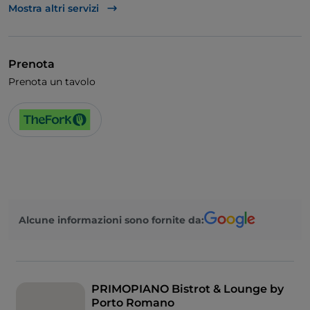
Unionpay via TheFork PAY
Mostra altri servizi
Visa
Cocktail
Prenota
Si parla inglese
Prenota un tavolo
Si parla francese
Area fumatori
Wi-Fi
Alcune informazioni sono fornite da:
PRIMOPIANO Bistrot & Lounge by
Porto Romano