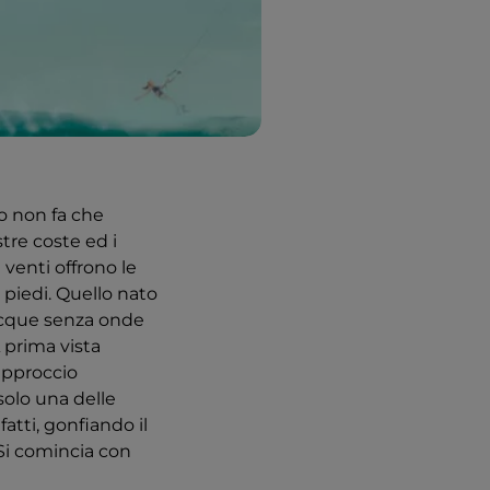
to non fa che
stre coste ed i
 venti offrono le
 piedi. Quello nato
 acque senza onde
A prima vista
 approccio
solo una delle
atti, gonfiando il
 Si comincia con