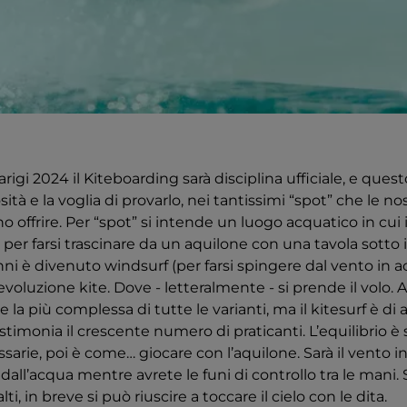
arigi 2024 il Kiteboarding sarà disciplina ufficiale, e ques
sità e la voglia di provarlo, nei tantissimi “spot” che le no
o offrire. Per “spot” si intende un luogo acquatico in cui i
 per farsi trascinare da un aquilone con una tavola sotto i
nni è divenuto windsurf (per farsi spingere dal vento in
l’evoluzione kite. Dove - letteralmente - si prende il volo. 
la più complessa di tutte le varianti, ma il kitesurf è di
stimonia il crescente numero di praticanti. L’equilibrio è 
rie, poi è come… giocare con l’aquilone. Sarà il vento inf
i dall’acqua mentre avrete le funi di controllo tra le mani.
lti, in breve si può riuscire a toccare il cielo con le dita.