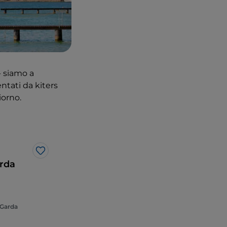
- siamo a
ntati da kiters
iorno.
Like
arda
i Garda