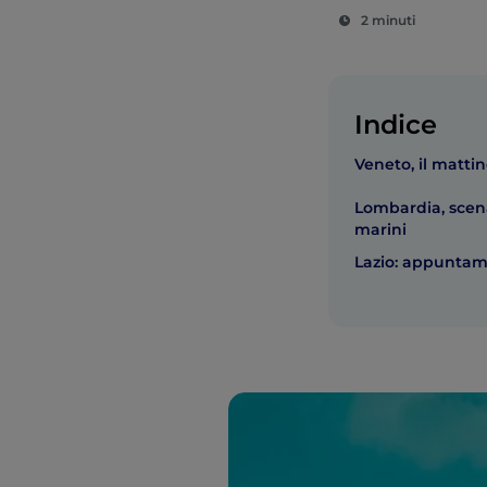
2 minuti
Indice
Veneto, il mattin
Lombardia, scenar
marini
Lazio: appunta