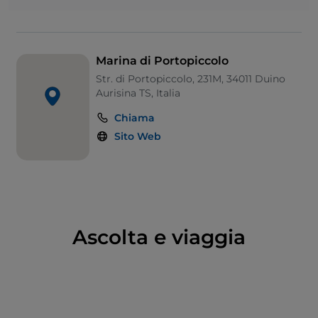
motoscafi. Durante tutto il tuo soggiorno potrai
affidarti all’assistenza professionale del nostro team
esperto e contare sempre su un’ottima
copertura
Wi-Fi
e una videosorveglianza 24 ore su 24, per
Marina di Portopiccolo
goderti il tuo soggiorno con noi a Portopiccolo in
Str. di Portopiccolo, 231M, 34011 Duino
sicurezza e tranquillità.
Aurisina TS, Italia
Chiama
Sito Web
Ascolta e viaggia