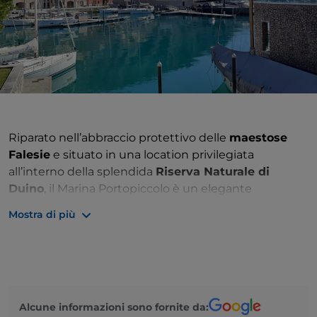
Riparato nell’abbraccio protettivo delle
maestose
Falesie
e situato in una location privilegiata
all’interno della splendida
Riserva Naturale di
Duino
, il Marina Portopiccolo è un elegante
connubio tra moderno e tradizionale, un luogo
Mostra di più
tecnologicamente all’avanguardia sempre in
perfetta sintonia con gli ambienti circostanti. Vivi
tutta la bellezza del
Golfo di Trieste
dalla comodità
della tua barca. Con i suoi
121 ormeggi
, ciascuno
dotato di attrezzature all’avanguardia, la Marina di
Alcune informazioni sono fornite da:
Portopiccolo accoglie barche a vela, yacht e