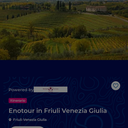
Like
Powered by
Itinerario
Enotour in Friuli Venezia Giulia
Friuli-Venezia Giulia