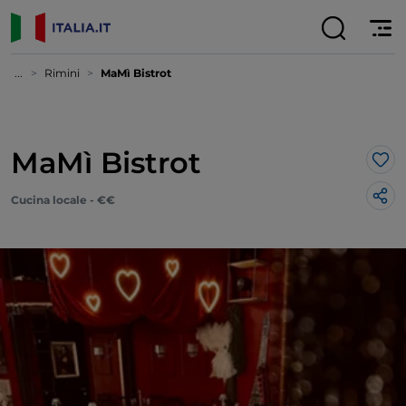
...
Rimini
MaMì Bistrot
MaMì Bistrot
Lik
Cucina locale - €€